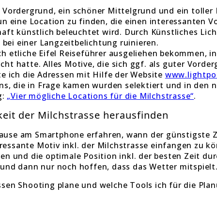
ordergrund, ein schöner Mittelgrund und ein toller H
n eine Location zu finden, die einen interessanten V
ft künstlich beleuchtet wird. Durch Künstliches Lich
bei einer Langzeitbelichtung ruinieren.
 ich etliche Eifel Reiseführer ausgeliehen bekommen, 
t hatte. Alles Motive, die sich ggf. als guter Vorde
e ich die Adressen mit Hilfe der Website
www.lightpo
ons, die in Frage kamen wurden selektiert und in de
g:
„Vier mögliche Locations für die Milchstrasse“
.
keit der Milchstrasse herausfinden
 Hause am Smartphone erfahren, wann der günstigste Z
eressante Motiv inkl. der Milchstrasse einfangen zu 
 und die optimale Position inkl. der besten Zeit durc
und dann nur noch hoffen, dass das Wetter mitspielt
assen Shooting plane und welche Tools ich für die Pla