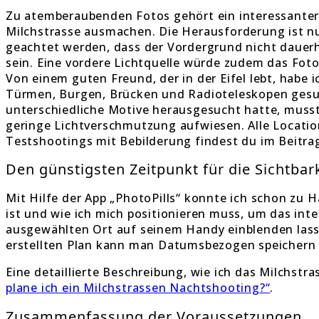
Zu atemberaubenden Fotos gehört ein interessanter V
Milchstrasse ausmachen. Die Herausforderung ist nu
geachtet werden, dass der Vordergrund nicht dauerha
sein. Eine vordere Lichtquelle würde zudem das Foto 
Von einem guten Freund, der in der Eifel lebt, habe
Türmen, Burgen, Brücken und Radioteleskopen gesuch
unterschiedliche Motive herausgesucht hatte, musst
geringe Lichtverschmutzung aufwiesen. Alle Locati
Testshootings mit Bebilderung findest du im Beitra
Den günstigsten Zeitpunkt für die Sichtbar
Mit Hilfe der App „PhotoPills“ konnte ich schon zu
ist und wie ich mich positionieren muss, um das int
ausgewählten Ort auf seinem Handy einblenden lassen
erstellten Plan kann man Datumsbezogen speichern 
Eine detaillierte Beschreibung, wie ich das Milchstr
plane ich ein Milchstrassen Nachtshooting?“
.
Zusammenfassung der Voraussetzungen