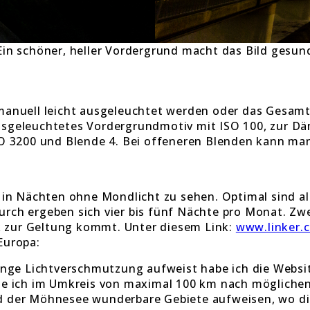
Ein schöner, heller Vordergrund macht das Bild gesun
manuell leicht ausgeleuchtet werden oder das Gesam
usgeleuchtetes Vordergrundmotiv mit ISO 100, zur 
SO 3200 und Blende 4. Bei offeneren Blenden kann ma
r in Nächten ohne Mondlicht zu sehen. Optimal sind 
rch ergeben sich vier bis fünf Nächte pro Monat. Z
rk zur Geltung kommt. Unter diesem Link:
www.linker.
Europa:
inge Lichtverschmutzung aufweist habe ich die Webs
e ich im Umkreis von maximal 100 km nach möglichen 
und der Möhnesee wunderbare Gebiete aufweisen, wo di